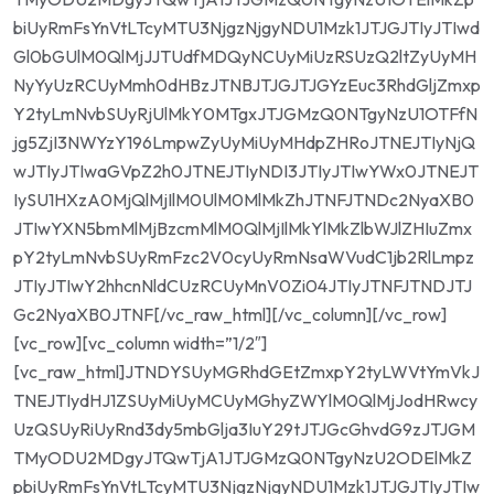
biUyRmFsYnVtLTcyMTU3NjgzNjgyNDU1Mzk1JTJGJTIyJTIwd
Gl0bGUlM0QlMjJJTUdfMDQyNCUyMiUzRSUzQ2ltZyUyMH
NyYyUzRCUyMmh0dHBzJTNBJTJGJTJGYzEuc3RhdGljZmxp
Y2tyLmNvbSUyRjUlMkY0MTgxJTJGMzQ0NTgyNzU1OTFfN
jg5ZjI3NWYzY196LmpwZyUyMiUyMHdpZHRoJTNEJTIyNjQ
wJTIyJTIwaGVpZ2h0JTNEJTIyNDI3JTIyJTIwYWx0JTNEJT
IySU1HXzA0MjQlMjIlM0UlM0MlMkZhJTNFJTNDc2NyaXB0
JTIwYXN5bmMlMjBzcmMlM0QlMjIlMkYlMkZlbWJlZHIuZmx
pY2tyLmNvbSUyRmFzc2V0cyUyRmNsaWVudC1jb2RlLmpz
JTIyJTIwY2hhcnNldCUzRCUyMnV0Zi04JTIyJTNFJTNDJTJ
Gc2NyaXB0JTNF[/vc_raw_html][/vc_column][/vc_row]
[vc_row][vc_column width=”1/2″]
[vc_raw_html]JTNDYSUyMGRhdGEtZmxpY2tyLWVtYmVkJ
TNEJTIydHJ1ZSUyMiUyMCUyMGhyZWYlM0QlMjJodHRwcy
UzQSUyRiUyRnd3dy5mbGlja3IuY29tJTJGcGhvdG9zJTJGM
TMyODU2MDgyJTQwTjA1JTJGMzQ0NTgyNzU2ODElMkZ
pbiUyRmFsYnVtLTcyMTU3NjgzNjgyNDU1Mzk1JTJGJTIyJTIw