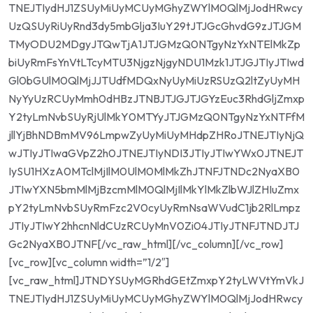
TNEJTIydHJ1ZSUyMiUyMCUyMGhyZWYlM0QlMjJodHRwcy
UzQSUyRiUyRnd3dy5mbGlja3IuY29tJTJGcGhvdG9zJTJGM
TMyODU2MDgyJTQwTjA1JTJGMzQ0NTgyNzYxNTElMkZp
biUyRmFsYnVtLTcyMTU3NjgzNjgyNDU1Mzk1JTJGJTIyJTIwd
Gl0bGUlM0QlMjJJTUdfMDQxNyUyMiUzRSUzQ2ltZyUyMH
NyYyUzRCUyMmh0dHBzJTNBJTJGJTJGYzEuc3RhdGljZmxp
Y2tyLmNvbSUyRjUlMkY0MTYyJTJGMzQ0NTgyNzYxNTFfM
jllYjBhNDBmMV96LmpwZyUyMiUyMHdpZHRoJTNEJTIyNjQ
wJTIyJTIwaGVpZ2h0JTNEJTIyNDI3JTIyJTIwYWx0JTNEJT
IySU1HXzA0MTclMjIlM0UlM0MlMkZhJTNFJTNDc2NyaXB0
JTIwYXN5bmMlMjBzcmMlM0QlMjIlMkYlMkZlbWJlZHIuZmx
pY2tyLmNvbSUyRmFzc2V0cyUyRmNsaWVudC1jb2RlLmpz
JTIyJTIwY2hhcnNldCUzRCUyMnV0Zi04JTIyJTNFJTNDJTJ
Gc2NyaXB0JTNF[/vc_raw_html][/vc_column][/vc_row]
[vc_row][vc_column width=”1/2″]
[vc_raw_html]JTNDYSUyMGRhdGEtZmxpY2tyLWVtYmVkJ
TNEJTIydHJ1ZSUyMiUyMCUyMGhyZWYlM0QlMjJodHRwcy