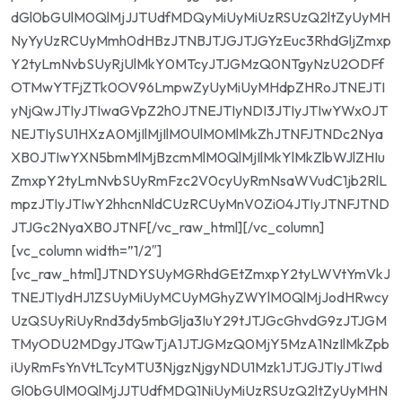
dGl0bGUlM0QlMjJJTUdfMDQyMiUyMiUzRSUzQ2ltZyUyMH
NyYyUzRCUyMmh0dHBzJTNBJTJGJTJGYzEuc3RhdGljZmxp
Y2tyLmNvbSUyRjUlMkY0MTcyJTJGMzQ0NTgyNzU2ODFf
OTMwYTFjZTk0OV96LmpwZyUyMiUyMHdpZHRoJTNEJTI
yNjQwJTIyJTIwaGVpZ2h0JTNEJTIyNDI3JTIyJTIwYWx0JT
NEJTIySU1HXzA0MjIlMjIlM0UlM0MlMkZhJTNFJTNDc2Nya
XB0JTIwYXN5bmMlMjBzcmMlM0QlMjIlMkYlMkZlbWJlZHIu
ZmxpY2tyLmNvbSUyRmFzc2V0cyUyRmNsaWVudC1jb2RlL
mpzJTIyJTIwY2hhcnNldCUzRCUyMnV0Zi04JTIyJTNFJTND
JTJGc2NyaXB0JTNF[/vc_raw_html][/vc_column]
[vc_column width=”1/2″]
[vc_raw_html]JTNDYSUyMGRhdGEtZmxpY2tyLWVtYmVkJ
TNEJTIydHJ1ZSUyMiUyMCUyMGhyZWYlM0QlMjJodHRwcy
UzQSUyRiUyRnd3dy5mbGlja3IuY29tJTJGcGhvdG9zJTJGM
TMyODU2MDgyJTQwTjA1JTJGMzQ0MjY5MzA1NzIlMkZpb
iUyRmFsYnVtLTcyMTU3NjgzNjgyNDU1Mzk1JTJGJTIyJTIwd
Gl0bGUlM0QlMjJJTUdfMDQ1NiUyMiUzRSUzQ2ltZyUyMHN