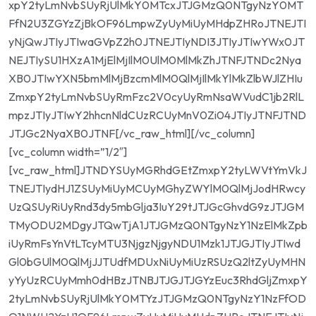
xpY2tyLmNvbSUyRjUlMkY0MTcxJTJGMzQ0NTgyNzY0MT
FfN2U3ZGYzZjBkOF96LmpwZyUyMiUyMHdpZHRoJTNEJTI
yNjQwJTIyJTIwaGVpZ2h0JTNEJTIyNDI3JTIyJTIwYWx0JT
NEJTIySU1HXzA1MjElMjIlM0UlM0MlMkZhJTNFJTNDc2Nya
XB0JTIwYXN5bmMlMjBzcmMlM0QlMjIlMkYlMkZlbWJlZHIu
ZmxpY2tyLmNvbSUyRmFzc2V0cyUyRmNsaWVudC1jb2RlL
mpzJTIyJTIwY2hhcnNldCUzRCUyMnV0Zi04JTIyJTNFJTND
JTJGc2NyaXB0JTNF[/vc_raw_html][/vc_column]
[vc_column width=”1/2″]
[vc_raw_html]JTNDYSUyMGRhdGEtZmxpY2tyLWVtYmVkJ
TNEJTIydHJ1ZSUyMiUyMCUyMGhyZWYlM0QlMjJodHRwcy
UzQSUyRiUyRnd3dy5mbGlja3IuY29tJTJGcGhvdG9zJTJGM
TMyODU2MDgyJTQwTjA1JTJGMzQ0NTgyNzY1NzElMkZpb
iUyRmFsYnVtLTcyMTU3NjgzNjgyNDU1Mzk1JTJGJTIyJTIwd
Gl0bGUlM0QlMjJJTUdfMDUxNiUyMiUzRSUzQ2ltZyUyMHN
yYyUzRCUyMmh0dHBzJTNBJTJGJTJGYzEuc3RhdGljZmxpY
2tyLmNvbSUyRjUlMkY0MTYzJTJGMzQ0NTgyNzY1NzFfOD