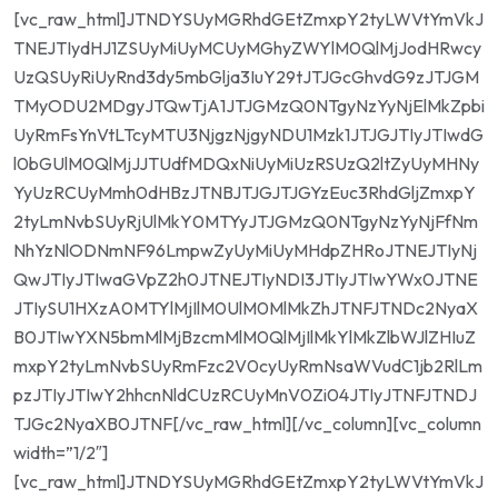
[vc_raw_html]JTNDYSUyMGRhdGEtZmxpY2tyLWVtYmVkJ
TNEJTIydHJ1ZSUyMiUyMCUyMGhyZWYlM0QlMjJodHRwcy
UzQSUyRiUyRnd3dy5mbGlja3IuY29tJTJGcGhvdG9zJTJGM
TMyODU2MDgyJTQwTjA1JTJGMzQ0NTgyNzYyNjElMkZpbi
UyRmFsYnVtLTcyMTU3NjgzNjgyNDU1Mzk1JTJGJTIyJTIwdG
l0bGUlM0QlMjJJTUdfMDQxNiUyMiUzRSUzQ2ltZyUyMHNy
YyUzRCUyMmh0dHBzJTNBJTJGJTJGYzEuc3RhdGljZmxpY
2tyLmNvbSUyRjUlMkY0MTYyJTJGMzQ0NTgyNzYyNjFfNm
NhYzNlODNmNF96LmpwZyUyMiUyMHdpZHRoJTNEJTIyNj
QwJTIyJTIwaGVpZ2h0JTNEJTIyNDI3JTIyJTIwYWx0JTNE
JTIySU1HXzA0MTYlMjIlM0UlM0MlMkZhJTNFJTNDc2NyaX
B0JTIwYXN5bmMlMjBzcmMlM0QlMjIlMkYlMkZlbWJlZHIuZ
mxpY2tyLmNvbSUyRmFzc2V0cyUyRmNsaWVudC1jb2RlLm
pzJTIyJTIwY2hhcnNldCUzRCUyMnV0Zi04JTIyJTNFJTNDJ
TJGc2NyaXB0JTNF[/vc_raw_html][/vc_column][vc_column
width=”1/2″]
[vc_raw_html]JTNDYSUyMGRhdGEtZmxpY2tyLWVtYmVkJ