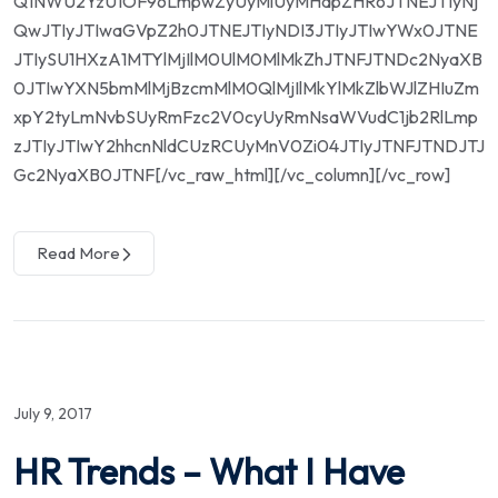
Q1NWU2YzU1OF96LmpwZyUyMiUyMHdpZHRoJTNEJTIyNj
QwJTIyJTIwaGVpZ2h0JTNEJTIyNDI3JTIyJTIwYWx0JTNE
JTIySU1HXzA1MTYlMjIlM0UlM0MlMkZhJTNFJTNDc2NyaXB
0JTIwYXN5bmMlMjBzcmMlM0QlMjIlMkYlMkZlbWJlZHIuZm
xpY2tyLmNvbSUyRmFzc2V0cyUyRmNsaWVudC1jb2RlLmp
zJTIyJTIwY2hhcnNldCUzRCUyMnV0Zi04JTIyJTNFJTNDJTJ
Gc2NyaXB0JTNF[/vc_raw_html][/vc_column][/vc_row]
Read More
July 9, 2017
HR Trends – What I Have