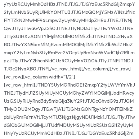
yYyUzRCUyMmh0dHBzJTNBJTJGJTJGYzEuc3RhdGljZmxpY
2tyLmNvbSUyRjUlMkY0MTU3JTJGMzQ0MjY5MzA1NzJfNz
FlYTZkN2MwMF96LmpwZyUyMiUyMHdpZHRoJTNEJTIyNj
QwJTIyJTIwaGVpZ2h0JTNEJTIyNDI3JTIyJTIwYWx0JTNE
JTIySU1HXzA0NTYlMjIlM0UlM0MlMkZhJTNFJTNDc2NyaX
B0JTIwYXN5bmMlMjBzcmMlM0QlMjIlMkYlMkZlbWJlZHIuZ
mxpY2tyLmNvbSUyRmFzc2V0cyUyRmNsaWVudC1jb2RlLm
pzJTIyJTIwY2hhcnNldCUzRCUyMnV0Zi04JTIyJTNFJTNDJ
TJGc2NyaXB0JTNF[/vc_raw_html][/vc_column][/vc_row]
[vc_row][vc_column width=”1/2″]
[vc_raw_html]JTNDYSUyMGRhdGEtZmxpY2tyLWVtYmVkJ
TNEJTIydHJ1ZSUyMiUyMCUyMGhyZWYlM0QlMjJodHRwcy
UzQSUyRiUyRnd3dy5mbGlja3IuY29tJTJGcGhvdG9zJTJGM
TMyODU2MDgyJTQwTjA1JTJGMzQ0NTgyNzY0MTElMkZ
pbiUyRmFsYnVtLTcyMTU3NjgzNjgyNDU1Mzk1JTJGJTIyJTIw
dGl0bGUlM0QlMjJJTUdfMDUyMSUyMiUzRSUzQ2ltZyUyM
HNyYyUzRCUyMmh0dHBzJTNBJTJGJTJGYzEuc3RhdGljZm