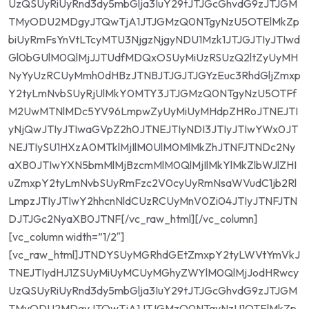
UzQSUyRiUyRnd3dy5mbGlja3IuY29tJTJGcGhvdG9zJTJGM
TMyODU2MDgyJTQwTjA1JTJGMzQ0NTgyNzU5OTElMkZp
biUyRmFsYnVtLTcyMTU3NjgzNjgyNDU1Mzk1JTJGJTIyJTIwd
Gl0bGUlM0QlMjJJTUdfMDQxOSUyMiUzRSUzQ2ltZyUyMH
NyYyUzRCUyMmh0dHBzJTNBJTJGJTJGYzEuc3RhdGljZmxp
Y2tyLmNvbSUyRjUlMkY0MTY3JTJGMzQ0NTgyNzU5OTFf
M2UwMTNlMDc5YV96LmpwZyUyMiUyMHdpZHRoJTNEJTI
yNjQwJTIyJTIwaGVpZ2h0JTNEJTIyNDI3JTIyJTIwYWx0JT
NEJTIySU1HXzA0MTklMjIlM0UlM0MlMkZhJTNFJTNDc2Ny
aXB0JTIwYXN5bmMlMjBzcmMlM0QlMjIlMkYlMkZlbWJlZHI
uZmxpY2tyLmNvbSUyRmFzc2V0cyUyRmNsaWVudC1jb2Rl
LmpzJTIyJTIwY2hhcnNldCUzRCUyMnV0Zi04JTIyJTNFJTN
DJTJGc2NyaXB0JTNF[/vc_raw_html][/vc_column]
[vc_column width=”1/2″]
[vc_raw_html]JTNDYSUyMGRhdGEtZmxpY2tyLWVtYmVkJ
TNEJTIydHJ1ZSUyMiUyMCUyMGhyZWYlM0QlMjJodHRwcy
UzQSUyRiUyRnd3dy5mbGlja3IuY29tJTJGcGhvdG9zJTJGM
TMyODU2MDgyJTQwTjA1JTJGMzQ0NTgyNzU1OTElMkZp